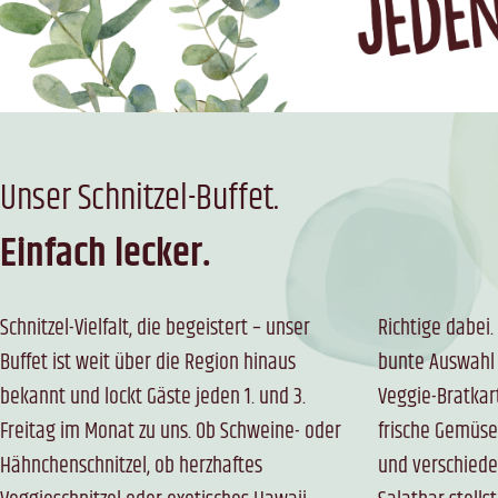
Unser Schnitzel-Buffet.
Einfach lecker.
Schnitzel-Vielfalt, die begeistert – unser
Richtige dabei. Dazu servieren wir eine
Nachtisch rundet das Erlebnis ab. Das
Buffet ist weit über die Region hinaus
bunte Auswahl an Beilagen: knusprige
Schönste daran: Du gehst immer wieder
bekannt und lockt Gäste jeden 1. und 3.
Veggie-Bratkartoffeln, goldene Dippers,
zum Buffet, bis du satt und glücklich bist.
Freitag im Monat zu uns. Ob Schweine- oder
frische Gemüseplatte, Pilze mit Zwiebeln
Ein Abend voller Genuss, Gemütlichkeit und
Hähnchenschnitzel, ob herzhaftes
und verschiedene Soßen. An unserer
guter Laune – aber bitte nur mit