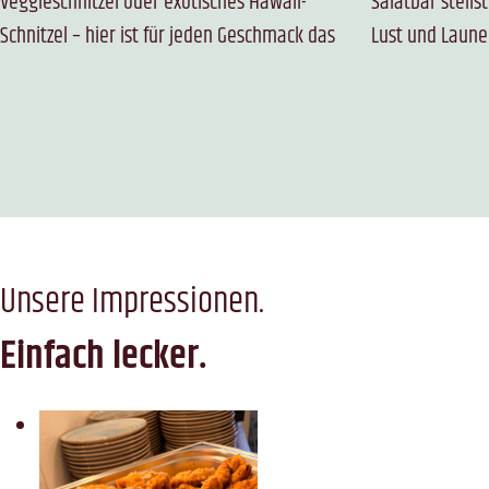
Veggieschnitzel oder exotisches Hawaii-
Salatbar stellst du dir deinen Teller nach
Schnitzel – hier ist für jeden Geschmack das
Lust und Laune zusammen, und ein feiner
Unsere Impressionen.
Einfach lecker.